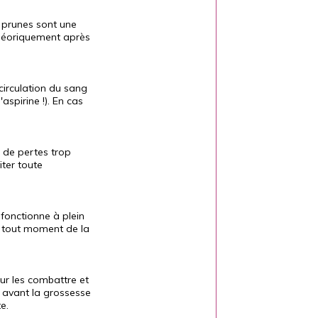
 prunes sont une
 théoriquement après
circulation du sang
spirine !). En cas
 de pertes trop
ter toute
fonctionne à plein
 à tout moment de la
our les combattre et
e avant la grossesse
e.