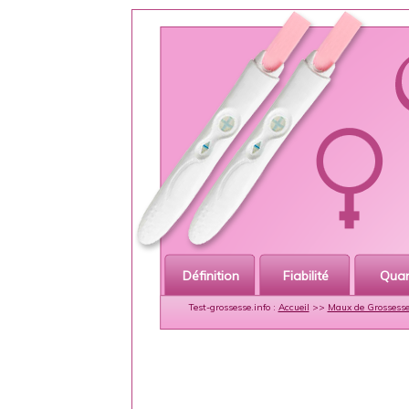
Définition
Fiabilité
Qua
Test-grossesse.info :
Accueil
>>
Maux de Grossess