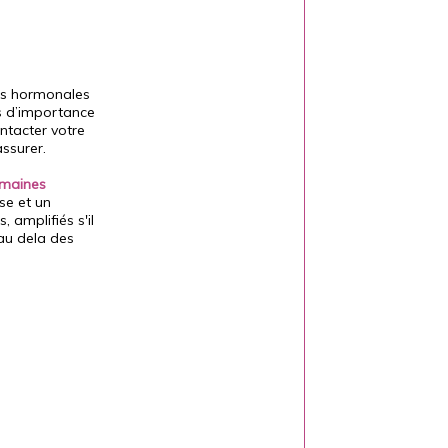
ons hormonales
s d’importance
ntacter votre
ssurer.
emaines
se et un
 amplifiés s'il
au dela des