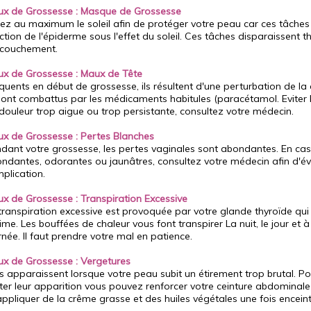
x de Grossesse : Masque de Grossesse
tez au maximum le soleil afin de protéger votre peau car ces tâches
ction de l'épiderme sous l'effet du soleil. Ces tâches disparaissent
ccouchement.
x de Grossesse : Maux de Tête
quents en début de grossesse, ils résultent d'une perturbation de la 
sont combattus par les médicaments habitules (paracétamol. Eviter l'a
douleur trop aigue ou trop persistante, consultez votre médecin.
x de Grossesse : Pertes Blanches
dant votre grossesse, les pertes vaginales sont abondantes. En cas
ndantes, odorantes ou jaunâtres, consultez votre médecin afin d'évi
plication.
x de Grossesse : Transpiration Excessive
transpiration excessive est provoquée par votre glande thyroïde qui 
ime. Les bouffées de chaleur vous font transpirer La nuit, le jour et
rnée. Il faut prendre votre mal en patience.
x de Grossesse : Vergetures
es apparaissent lorsque votre peau subit un étirement trop brutal. P
iter leur apparition vous pouvez renforcer votre ceinture abdominal
appliquer de la crême grasse et des huiles végétales une fois enceint