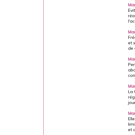
Mau
Evi
réa
l'a
Mau
Fré
et 
de 
Mau
Pen
abo
com
Mau
La 
rég
jou
Mau
Ell
lim
et 