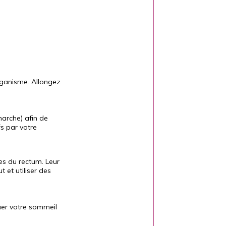
organisme. Allongez
marche) afin de
fs par votre
nes du rectum. Leur
 et utiliser des
uer votre sommeil