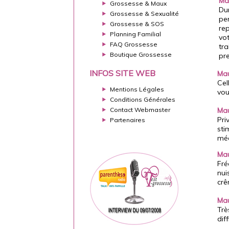
Ma
Grossesse & Maux
Dur
Grossesse & Sexualité
per
Grossesse & SOS
rep
Planning Familial
vot
FAQ Grossesse
tra
Boutique Grossesse
pr
INFOS SITE WEB
Mau
Cel
Mentions Légales
vou
Conditions Générales
Contact Webmaster
Mau
Pri
Partenaires
sti
méd
Mau
Fré
nui
crê
Mau
Trè
dif