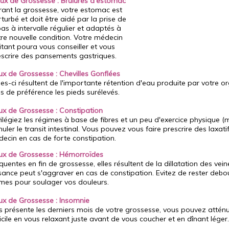
ux de Grossesse : Brûlures d'estomac
ant la grossesse, votre estomac est
turbé et doit être aidé par la prise de
as à intervalle régulier et adaptés à
re nouvelle condition. Votre médecin
itant poura vous conseiller et vous
escrire des pansements gastriques.
x de Grossesse : Chevilles Gonflées
les-ci résultent de l'importante rétention d'eau produite par votre 
s de préférence les pieds surélevés.
x de Grossesse : Constipation
vilégiez les régimes à base de fibres et un peu d'exercice physique (
muler le transit intestinal. Vous pouvez vous faire prescrire des laxati
ecin en cas de forte constipation.
x de Grossesse : Hémorroïdes
quentes en fin de grossesse, elles résultent de la dillatation des vei
sance peut s'aggraver en cas de constipation. Evitez de rester debout
mes pour soulager vos douleurs.
x de Grossesse : Insomnie
s présente les derniers mois de votre grossesse, vous pouvez attén
ficile en vous relaxant juste avant de vous coucher et en dînant léger.